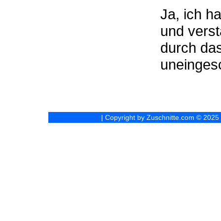
Ja, ich h
und vers
durch da
uneinges
| Copyright by Zuschnitte.com © 2025