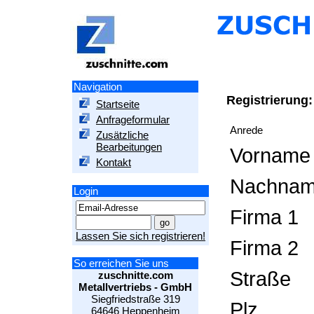
Navigation
Registrierung:
Startseite
Anfrageformular
Anrede
Zusätzliche
Bearbeitungen
Vorname
Kontakt
Nachna
Login
Firma 1
Lassen Sie sich registrieren!
Firma 2
So erreichen Sie uns
Straße
zuschnitte.com
Metallvertriebs - GmbH
Siegfriedstraße 319
Plz
64646 Heppenheim